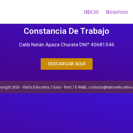
INICIO
Nosotros
Constancia De Trabajo
Calib Natán Apaza Churata DNIº 40681546
DESCARGAR AQUÍ
yright 2026 - Visión Educativa / Lima - Perú / E-MAIL: contacto@visioneducativa