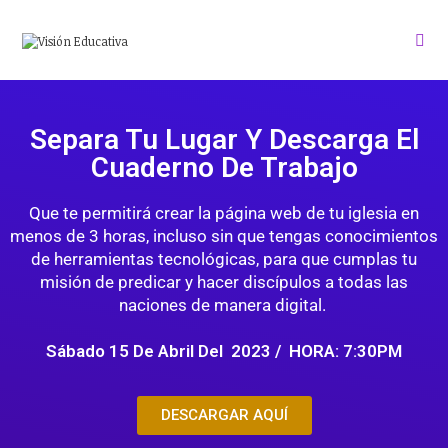
Separa Tu Lugar Y Descarga El
Cuaderno De Trabajo
Que te permitirá crear la página web de tu iglesia en
menos de 3 horas, incluso sin que tengas conocimientos
de herramientas tecnológicas, para que cumplas tu
misión de predicar y hacer discípulos a todas las
naciones de manera digital.
Sábado 15 De Abril Del 2023 /
HORA: 7:30PM
DESCARGAR AQUÍ