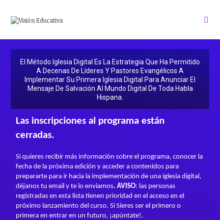
El Método Iglesia Digital Es La Estrategia Que Ha Permitido
A Decenas De Líderes Y Pastores Evangélicos A
Implementar Su Primera Iglesia Digital Para Anunciar El
Mensaje De Salvación Al Mundo Digital De Toda Habla
Hispana.
Las inscripciones al programa están
cerradas.
Si
quieres recibir más información sobre el programa, conocer la
fecha de la
próxima edición y acceder a contenidos para
prepararte para ir hacia la
implementación de una iglesia digital,
déjanos tu email y te lo enviamos
. AVISO
: las personas
registradas en
esta lista tienen prioridad en el acceso en el
próximo lanzamiento del curso.
Si Sieres ser el primero o
primera en entrar en un futuro, ¡apúntate!.