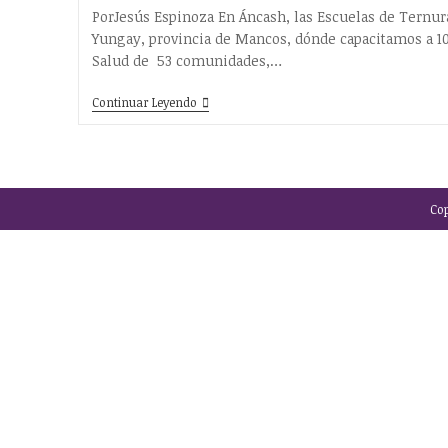
la
la
la
PorJesús Espinoza En Áncash, las Escuelas de Ternura
entrada:
entrada:
entrada:
Yungay, provincia de Mancos, dónde capacitamos a 10
Salud de 53 comunidades,…
Aprendiendo
Continuar Leyendo
A
Educar
Con
Ternura
Cop