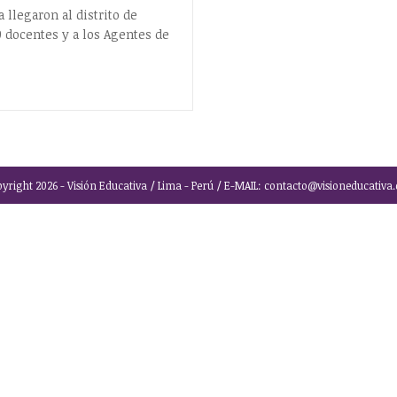
la
 llegaron al distrito de
entrada:
 docentes y a los Agentes de
yright 2026 - Visión Educativa / Lima - Perú / E-MAIL: contacto@visioneducativa