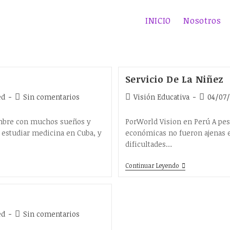
INICIO
Nosotros
Servicio De La Niñez
Comentarios
Autor
Publicac
ed
Sin comentarios
Visión Educativa
04/07
de
de
de
la
la
la
ombre con muchos sueños y
PorWorld Vision en Perú A pesa
entrada:
entrada:
entrada:
 estudiar medicina en Cuba, y
económicas no fueron ajenas en
dificultades…
Servicio
Continuar Leyendo
De
La
Niñez
Comentarios
ed
Sin comentarios
de